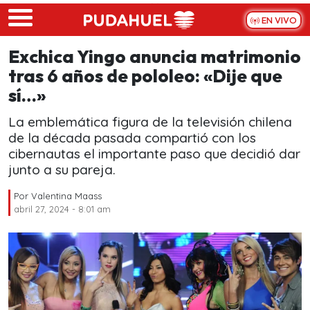
Skip to main content
EN VIVO
Exchica Yingo anuncia matrimonio
tras 6 años de pololeo: «Dije que
sí…»
La emblemática figura de la televisión chilena
de la década pasada compartió con los
cibernautas el importante paso que decidió dar
junto a su pareja.
Por
Valentina Maass
abril 27, 2024 - 8:01 am