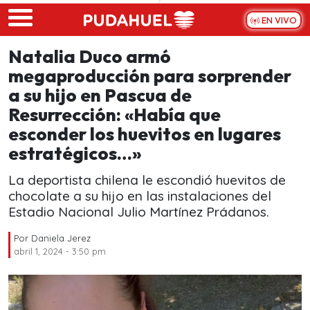
Skip to main content
EN VIVO
Natalia Duco armó
megaproducción para sorprender
a su hijo en Pascua de
Resurrección: «Había que
esconder los huevitos en lugares
estratégicos…»
La deportista chilena le escondió huevitos de
chocolate a su hijo en las instalaciones del
Estadio Nacional Julio Martínez Prádanos.
Por
Daniela Jerez
abril 1, 2024 - 3:50 pm