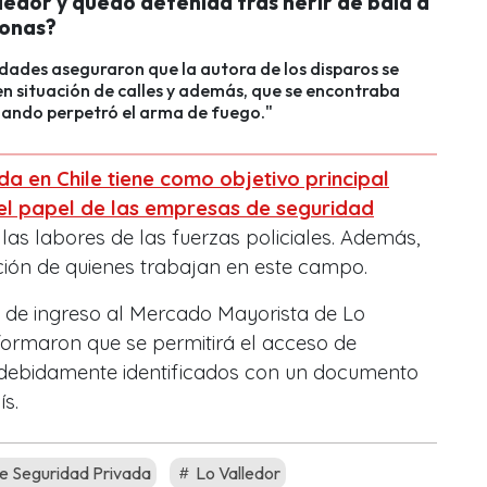
ledor y quedó detenida tras herir de bala a
sonas?
dades aseguraron que la autora de los disparos se
n situación de calles y además, que se encontraba
ando perpetró el arma de fuego."
a en Chile tiene como objetivo principal
 el papel de las empresas de seguridad
s labores de las fuerzas policiales. Además,
ción de quienes trabajan en este campo.
s de ingreso al Mercado Mayorista de Lo
nformaron que se permitirá el acceso de
 debidamente identificados con un documento
ís.
e Seguridad Privada
Lo Valledor