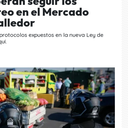
erán seguir los
teo en el Mercado
alledor
s protocolos expuestos en la nueva Ley de
uí.