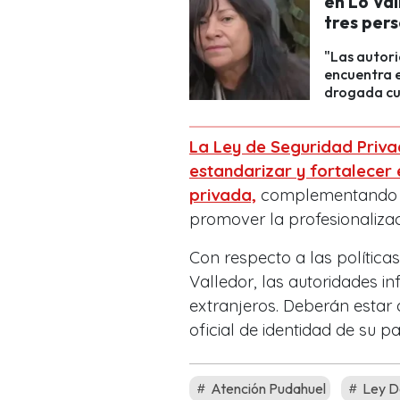
en Lo Val
tres per
"Las autori
encuentra e
drogada cu
La Ley de Seguridad Privad
estandarizar y fortalecer
privada,
complementando la
promover la profesionaliza
Con respecto a las política
Valledor, las autoridades i
extranjeros. Deberán estar
oficial de identidad de su pa
Atención Pudahuel
Ley D