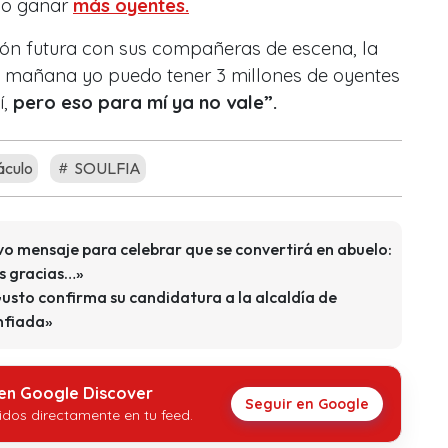
a o ganar
más oyentes.
ón futura con sus compañeras de escena, la
de mañana yo puedo tener 3 millones de oyentes
,
pero eso para mí ya no vale”.
áculo
SOULFIA
o mensaje para celebrar que se convertirá en abuelo:
as gracias…»
sto confirma su candidatura a la alcaldía de
nfiada»
 en Google Discover
Seguir en Google
idos directamente en tu feed.