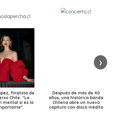
❯
ez, finalista de
Después de más de 40
Ante 
erso Chile: “La
años, una histórica banda
petr
 mental sí es la
chilena abre un nuevo
precio
mportante”
capítulo con disco inédito