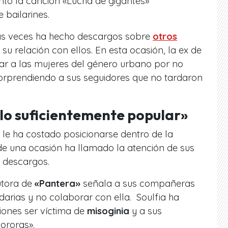
tó la canción «Lucha de gigantes»
bailarines.
rias veces ha hecho descargos sobre
otros
 su relación con ellos. En esta ocasión, la ex de
lar a las mujeres del género urbano por no
sorprendiendo a sus seguidores que no tardaron
 lo suficientemente popular»
ta le ha costado posicionarse dentro de la
de una ocasión ha llamado la atención de sus
 descargos.
utora de
«Pantera»
señala a sus compañeras
darias y no colaborar con ella. Soulfia ha
iones ser víctima de
misoginia
y a sus
ororas».