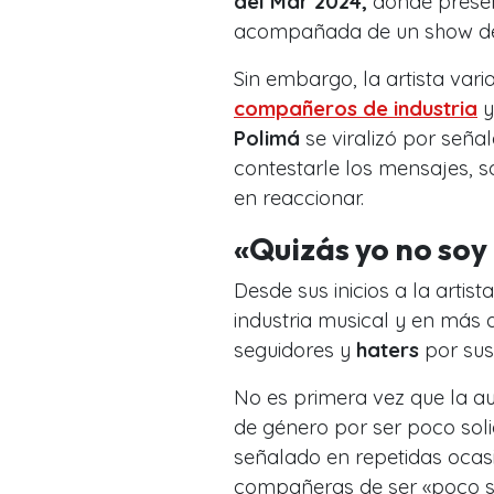
del Mar 2024,
donde presen
acompañada de un show de 
Sin embargo, la artista va
compañeros de industria
y
Polimá
se viralizó por seña
contestarle los mensajes, 
en reaccionar.
«Quizás yo no soy
Desde sus inicios a la artis
industria musical y en más 
seguidores y
haters
por sus
No es primera vez que la a
de género por ser poco soli
señalado en repetidas ocas
compañeras de ser «poco s