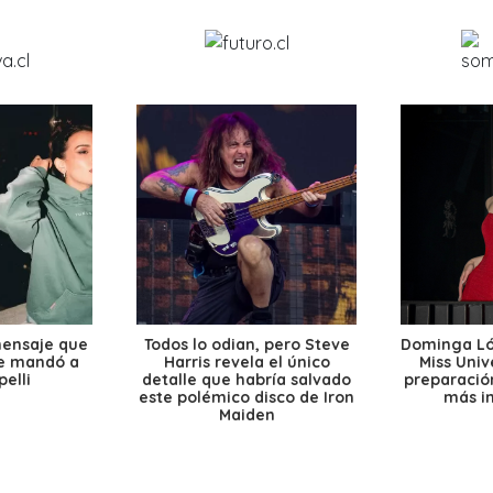
mensaje que
Todos lo odian, pero Steve
Dominga Lóp
le mandó a
Harris revela el único
Miss Univ
elli
detalle que habría salvado
preparación
este polémico disco de Iron
más i
Maiden