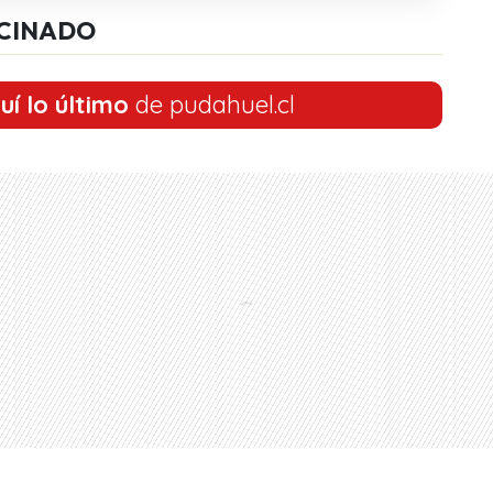
CINADO
uí lo último
de pudahuel.cl