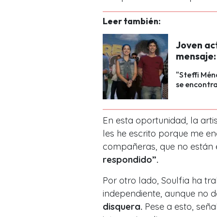
Leer también:
Joven ac
mensaje:
"Steffi Mén
se encontra
En esta oportunidad, la art
les he escrito porque me en
compañeras, que no están e
respondido”.
Por otro lado, Soulfia ha tr
independiente, aunque no 
disquera.
Pese a esto, señal