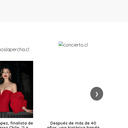
❯
ez, finalista de
Después de más de 40
Ante 
erso Chile: “La
años, una histórica banda
petr