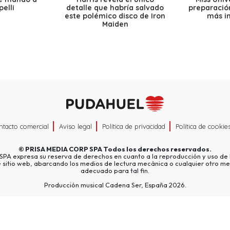
elli
detalle que habría salvado
preparación
este polémico disco de Iron
más i
Maiden
ntacto comercial
Aviso legal
Política de privacidad
Política de cookie
©
PRISA MEDIA CORP SPA
Todos los derechos reservados.
A expresa su reserva de derechos en cuanto a la reproducción y uso de l
e sitio web, abarcando los medios de lectura mecánica o cualquier otro me
adecuado para tal fin.
Producción musical Cadena Ser, España 2026.