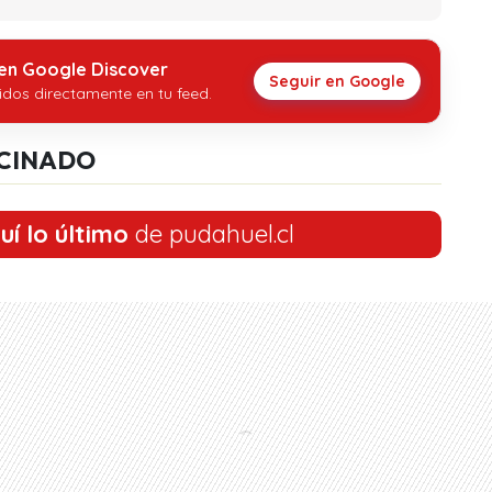
 en Google Discover
Seguir en Google
idos directamente en tu feed.
CINADO
uí lo último
de pudahuel.cl