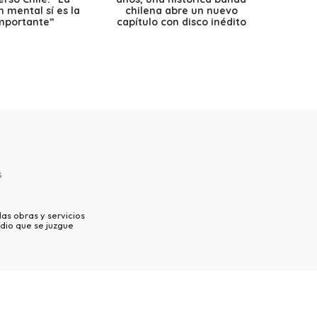
 mental sí es la
chilena abre un nuevo
precio
mportante”
capítulo con disco inédito
s
as obras y servicios
dio que se juzgue