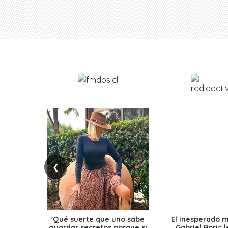
❮
'Qué suerte que uno sabe
El inesperado 
guardar secretos porque si
Gabriel Boric 