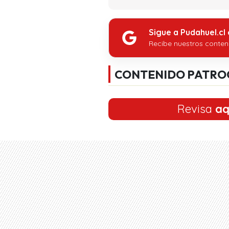
Sigue a Pudahuel.cl
Recibe nuestros conten
CONTENIDO PATRO
Revisa
aq