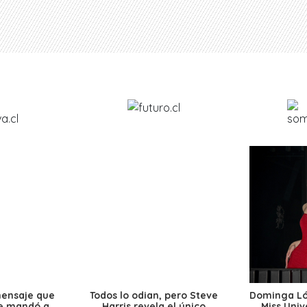
mensaje que
Todos lo odian, pero Steve
Dominga Lóp
le mandó a
Harris revela el único
Miss Univ