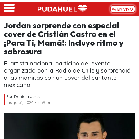
Skip to main content
EN VIVO
Jordan sorprende con especial
cover de Cristián Castro en el
¡Para Tí, Mamá!: Incluyo ritmo y
sabrosura
El artista nacional participó del evento
organizado por la Radio de Chile y sorprendió
a las mamitas con un cover del cantante
mexicano.
Por
Daniela Jerez
mayo 31, 2024 - 5:59 pm