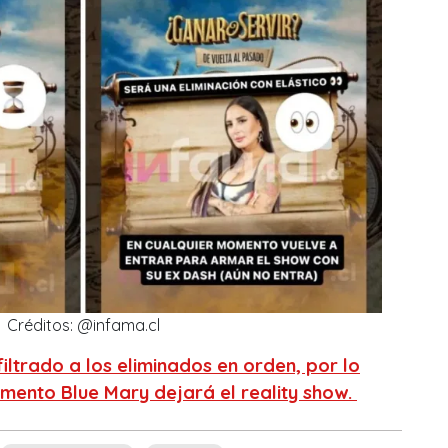
Créditos: @infama.cl
iltrado a los eliminados en orden, por lo
mento Blue Mary dejará el reality show.