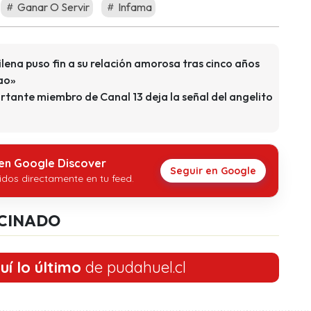
Ganar O Servir
Infama
ilena puso fin a su relación amorosa tras cinco años
hao»
rtante miembro de Canal 13 deja la señal del angelito
 en Google Discover
Seguir en Google
idos directamente en tu feed.
CINADO
uí lo último
de pudahuel.cl