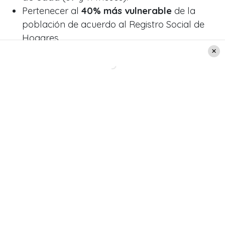
Pertenecer al
40% más vulnerable
de la
población de acuerdo al Registro Social de
Hogares
Recibir un sueldo bruto anual
inferior a
$7.278.446.
No registrar solicitudes previas al beneficio
del
Subsidio al Empleo Joven.
Tener al día
cotizaciones previsionales y de
salud.
Existen otros 2 requisitos del Bono
al Trabajo de la Mujer
Trabajadoras dependientes
: Es requisito no
trabajar en una institución del Estado o en una
empresa que mantenga una participación
pública sobre el 50%.