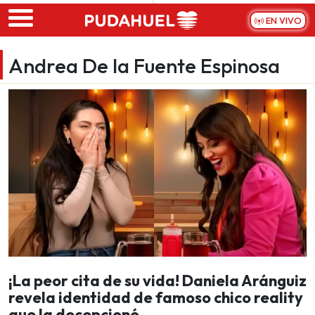
Skip to main content
EN VIVO
Andrea De la Fuente Espinosa
¡La peor cita de su vida! Daniela Aránguiz
revela identidad de famoso chico reality
que la decepcionó