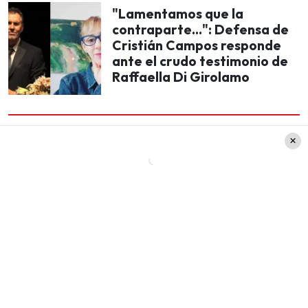
"Lamentamos que la
contraparte...": Defensa de
Cristián Campos responde
ante el crudo testimonio de
Raffaella Di Girolamo
Este mensaje no tardó en hacerse
altamente
viral y recibir múltiples comentarios en redes
sociales latinoamericanas.
Entre quienes
reaccionaron a esto, se encuentra el
diputado
Gonzalo de la Carrera
que rápidamente
acudió
a ‘X’ (ex Twitter) para dar su opinión sobre
este comentario.