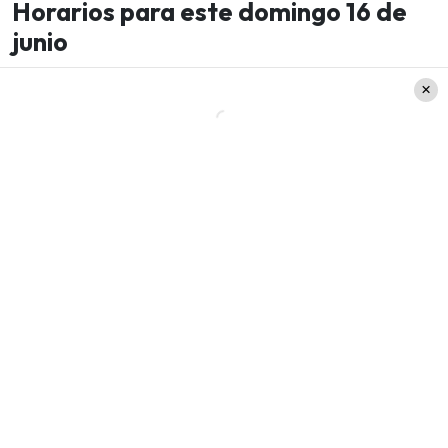
Horarios para este domingo 16 de
junio
Con una reconocida carta de vinos del Valle de
Cachapoal, Capataz es un lugar ideal para pasar
con la familia un agradable e inolvidable
momento.
Su horario de atención para este
domingo es de 12:30 a 19:00 hrs. e incluye
refill
de bebidas, té y café.