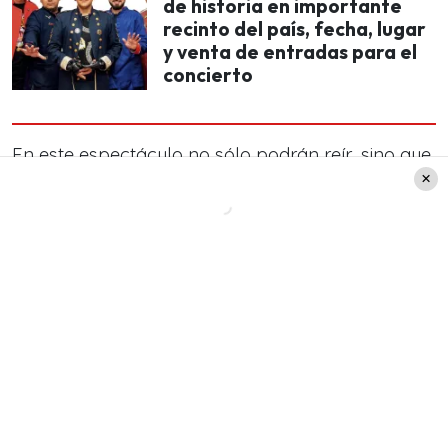
de historia en importante
recinto del país, fecha, lugar
y venta de entradas para el
concierto
En este espectáculo no sólo podrán reír, sino que
también viene acompañado de un show artístico,
que pondrá en escena todo el talento de la
comediante, además de muchas sorpresas: «
a
las hermanas que lo han vivido, las invito a que
vayan
, sean nuevamente bendecidas y se
sorprendan con las novedades que tenemos
preparadas, y las que no han ido, no se pierdan
este show que es como eje: hay que vivirlo”,
comentó Pamela.