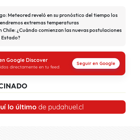
ago: Meteored reveló en su pronóstico del tiempo los
e tendremos extremas temperaturas
en Chile: ¿Cuándo comienzan las nuevas postulaciones
l Estado?
 en Google Discover
Seguir en Google
idos directamente en tu feed.
CINADO
uí lo último
de pudahuel.cl