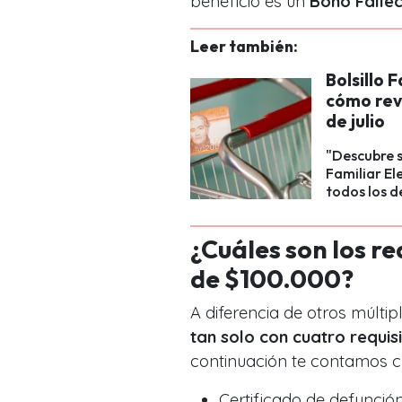
beneficio es un
Bono Fallec
Leer también:
Bolsillo 
cómo revi
de julio
"Descubre si
Familiar El
todos los d
¿Cuáles son los re
de $100.000?
A diferencia de otros múltip
tan solo con cuatro requis
continuación te contamos c
Certificado de defunción 