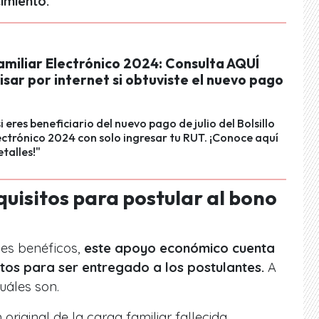
imiento.
Familiar Electrónico 2024: Consulta AQUÍ
sar por internet si obtuviste el nuevo pago
 eres beneficiario del nuevo pago de julio del Bolsillo
ectrónico 2024 con solo ingresar tu RUT. ¡Conoce aquí
etalles!"
quisitos para postular al bono
les benéficos,
este apoyo económico cuenta
itos para ser entregado a los postulantes.
A
uáles son.
original de la carga familiar fallecida.