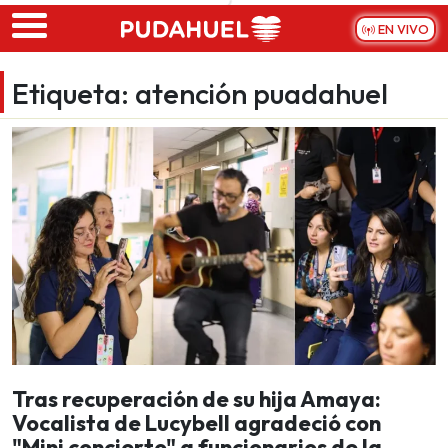
Skip to main content
EN VIVO
Etiqueta:
atención puadahuel
Tras recuperación de su hija Amaya:
Vocalista de Lucybell agradeció con
"Mini concierto" a funcionarios de la