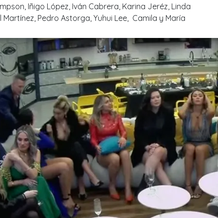
mpson, Iñigo López, Iván Cabrera, Karina Jeréz, Linda
l Martínez, Pedro Astorga, Yuhui Lee, Camila y María