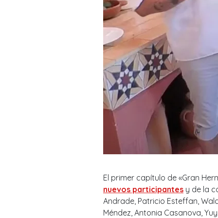
El primer capítulo de «Gran He
nuevos participantes
y de la c
Andrade, Patricio Esteffan, Wal
Méndez, Antonia Casanova, Yuyu