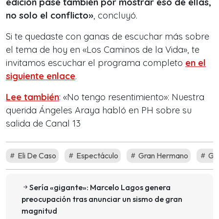
edición pase también por mostrar eso de ellas,
no solo el conflicto»
, concluyó.
Si te quedaste con ganas de escuchar más sobre
el tema de hoy en «Los Caminos de la Vida», te
invitamos escuchar el programa completo
en el
siguiente enlace
.
Lee también
: «No tengo resentimiento»: Nuestra
querida Ángeles Araya habló en PH sobre su
salida de Canal 13
Eli De Caso
Espectáculo
Gran Hermano
Gra
Sería «gigante»: Marcelo Lagos genera
preocupación tras anunciar un sismo de gran
magnitud