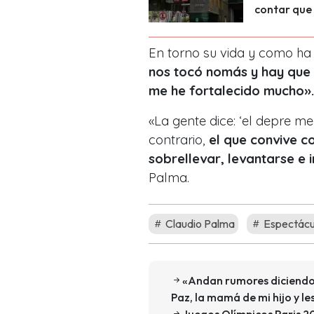
contar que
En torno su vida y como ha 
nos tocó nomás y hay que v
me he fortalecido mucho»
«La gente dice: ‘el depre me
contrario,
el que convive c
sobrellevar, levantarse e 
Palma.
Claudio Palma
Espectácu
«Andan rumores diciendo 
Paz, la mamá de mi hijo y le
Juegos Olímpicos Paris 2