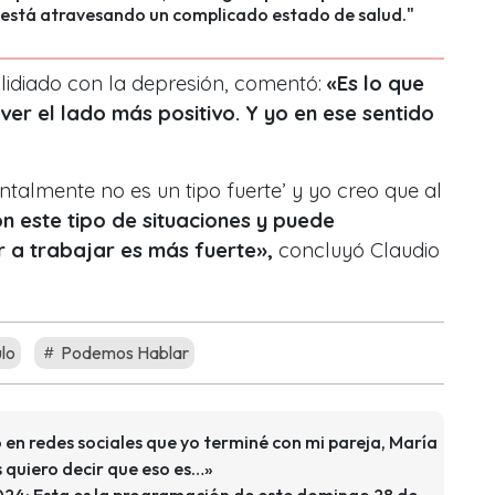
 está atravesando un complicado estado de salud."
lidiado con la depresión, comentó:
«Es lo que
er el lado más positivo. Y yo en ese sentido
.
ntalmente no es un tipo fuerte’ y yo creo que al
on este tipo de situaciones y puede
ir a trabajar es más fuerte»,
concluyó Claudio
lo
Podemos Hablar
en redes sociales que yo terminé con mi pareja, María
s quiero decir que eso es…»
024: Esta es la programación de este domingo 28 de