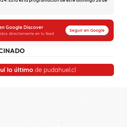
 en Google Discover
Seguir en Google
idos directamente en tu feed.
CINADO
uí lo último
de pudahuel.cl