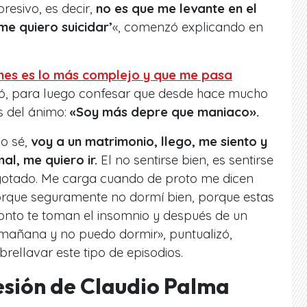
resivo, es decir,
no es que me levante en el
me quiero suicidar’
«, comenzó explicando en
nes es lo más complejo y que me pasa
, para luego confesar que desde hace mucho
s del ánimo:
«Soy más depre que maniaco».
No sé,
voy a un matrimonio, llego, me siento y
al, me quiero ir.
El no sentirse bien, es sentirse
otado. Me carga cuando de proto me dicen
porque seguramente no dormí bien, porque estas
ronto te toman el insomnio y después de un
 mañana y no puedo dormir», puntualizó,
brellavar este tipo de episodios.
esión de Claudio Palma