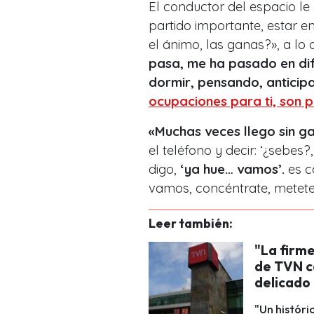
El conductor del espacio le
partido importante, estar e
el ánimo, las ganas?», a lo 
pasa, me ha pasado en di
dormir, pensando, anticip
ocupaciones para ti, son 
«Muchas veces llego sin ga
el teléfono y decir: ‘¿sebes?
digo,
‘ya hue… vamos’.
es c
vamos, concéntrate, metete 
Leer también:
"La firme
de TVN c
delicado
"Un históri