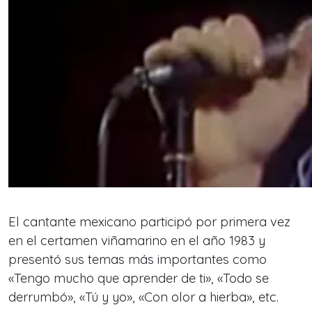
El cantante mexicano participó por primera vez
en el certamen viñamarino en el año 1983 y
presentó sus temas más importantes como
«Tengo mucho que aprender de ti», «Todo se
derrumbó», «Tú y yo», «Con olor a hierba», etc.