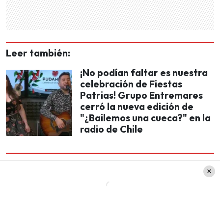
Leer también:
¡No podían faltar es nuestra
celebración de Fiestas
Patrias! Grupo Entremares
cerró la nueva edición de
"¿Bailemos una cueca?" en la
radio de Chile
En ese contexto, es importante señalar que l
a
retransmisión del especial de Fiestas Patrias de
la radio de Chile, solo será en formato audio
. Si
quieres visualizar la transmisión del evento,