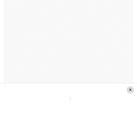
«Si es real lo que dicen… espero que puedan
encontrarle la vuelta.
Porque desde ya, somos
familia.
Hasta ahí, yo puedo opinar porque no
me gusta andar opinando sobre cosas de la