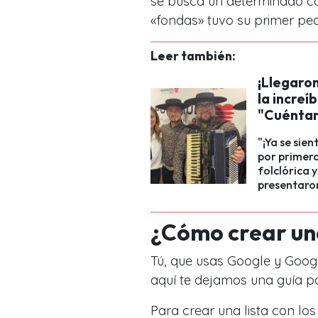
se busca un determinado c
«fondas» tuvo su primer pea
Leer también:
¡Llegaron
la increí
"Cuénta
"¡Ya se sien
por primera
folclórica 
presentaron
¿Cómo crear un
Tú, que usas Google y Goog
aquí te dejamos una guía p
Para crear una lista con los