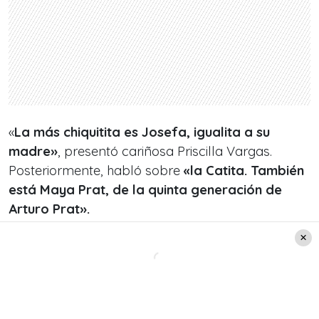
«
La más chiquitita es Josefa, igualita a su
madre»
, presentó cariñosa Priscilla Vargas.
Posteriormente, habló sobre
«la Catita. También
está Maya Prat, de la quinta generación de
Arturo Prat».
Instantes después detalló que
«quisieron venir a
acompañarme, ellas están en la semana del
colegio».