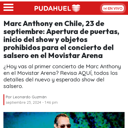
Skip to main content
EN VIVO
Marc Anthony en Chile, 23 de
septiembre: Apertura de puertas,
inicio del show y objetos
prohibidos para el concierto del
salsero en el Movistar Arena
¿Hoy vas al primer concierto de Marc Anthony
en el Movistar Arena? Revisa AQUÍ, todos los
detalles del nuevo y esperado show del
salsero.
Por
Leonardo Guzmán
septiembre 23, 2024 - 1:46 pm