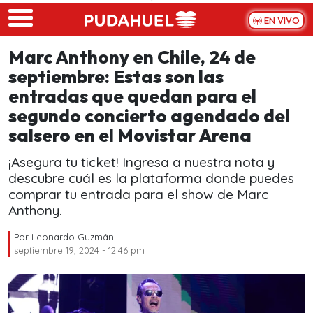
Skip to main content
EN VIVO
Marc Anthony en Chile, 24 de
septiembre: Estas son las
entradas que quedan para el
segundo concierto agendado del
salsero en el Movistar Arena
¡Asegura tu ticket! Ingresa a nuestra nota y
descubre cuál es la plataforma donde puedes
comprar tu entrada para el show de Marc
Anthony.
Por
Leonardo Guzmán
septiembre 19, 2024 - 12:46 pm