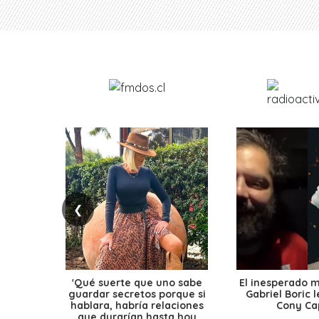
❮
'Qué suerte que uno sabe
El inesperado 
guardar secretos porque si
Gabriel Boric 
hablara, habría relaciones
Cony Cap
que durarían hasta hoy