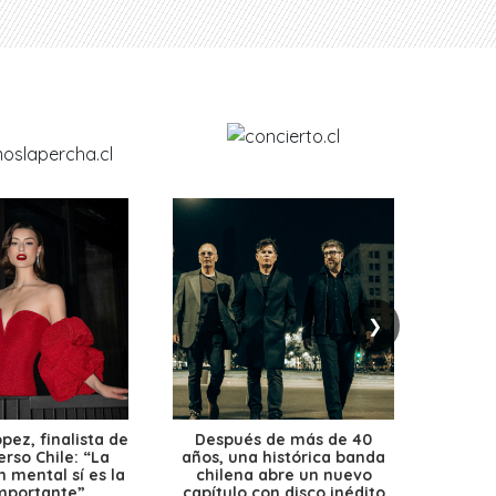
❯
ez, finalista de
Después de más de 40
Ante 
erso Chile: “La
años, una histórica banda
petr
 mental sí es la
chilena abre un nuevo
precio
mportante”
capítulo con disco inédito