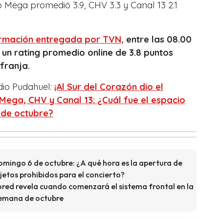
io Mega promedió 3.9, CHV 3.3 y Canal 13 2.1
rmación entregada por TVN,
entre las 08.00
 un rating promedio online de 3.8 puntos
franja.
dio Pudahuel:
¡Al Sur del Corazón dio el
Mega, CHV y Canal 13: ¿Cuál fue el espacio
3 de octubre?
domingo 6 de octubre: ¿A qué hora es la apertura de
bjetos prohibidos para el concierto?
ored revela cuando comenzará el sistema frontal en la
emana de octubre