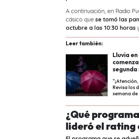
A continuación, en Radio Pu
cásico que
se tomó las pan
octubre a las 10:30 horas
Leer también:
Lluvia e
comenzar
segunda 
"¡Atención,
Revisa los 
semana de 
¿Qué programa 
lideró el ratin
El programa que se adueñó