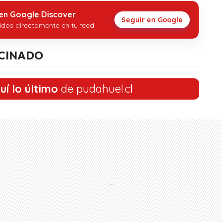
 en Google Discover
Seguir en Google
idos directamente en tu feed.
CINADO
uí lo último
de pudahuel.cl