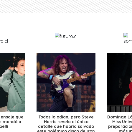
mensaje que
Todos lo odian, pero Steve
Dominga Lóp
le mandó a
Harris revela el único
Miss Univ
elli
detalle que habría salvado
preparación
este polémico disco de Iron
más i