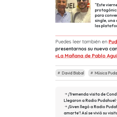
"Este viern
protagónica
para conver
single, una
las platafo
Puedes leer también en
Pud
presentarnos su nueva ca
«La Mañana de Pablo Agui
David Bisbal
Música Puda
¡Tremenda visita de Cond
Llegaron a Radio Pudahuel 
¡Siven llegó a Radio Puda
amarte’! Así se vivió su vis