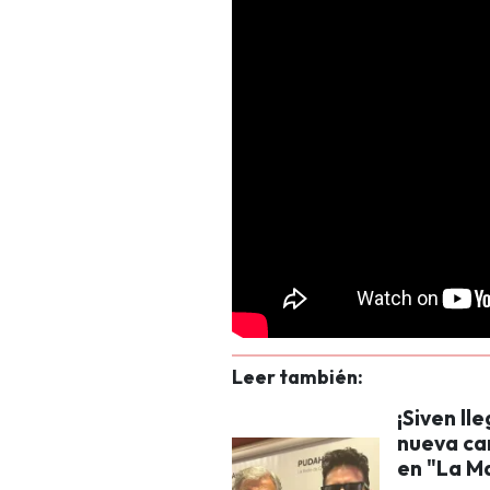
Leer también:
¡Siven ll
nueva can
en "La M