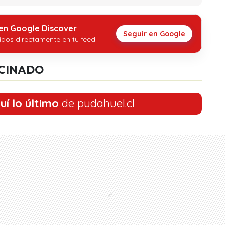
 en Google Discover
Seguir en Google
idos directamente en tu feed.
CINADO
uí lo último
de pudahuel.cl