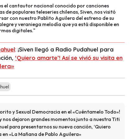
es el cantautor nacional conocido por canciones
s de populares teleseries chilenas, Siven, nos visitó
sar con nuestro Pablito Aguilera del estreno de su
 alegre y veraniega melodía que ya está disponible en
rmas digitales."
ahuel
:
¡Siven llegó a Radio Pudahuel para
nción,
‘Quiero amarte’! Así se vivió su visita en
lera»
huel
orito y Sexual Democracia en el «Cuéntamelo Todo»!
y nos dejaron grandes momentos junto a nuestra Titi
huel para presentarnos su nueva canción, ‘Quiero
ita en «La Mañana de Pablo Aguilera»