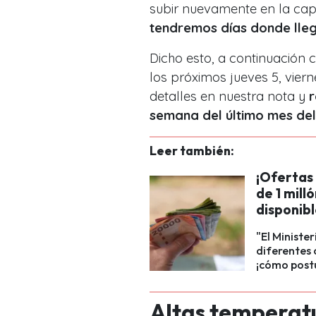
subir nuevamente en la capi
tendremos días donde lleg
Dicho esto, a continuación
los próximos jueves 5, vier
detalles en nuestra nota y
r
semana del último mes del
Leer también:
¡Ofertas
de 1 mill
disponib
"El Ministe
diferentes 
¡cómo postu
Altas temperatu