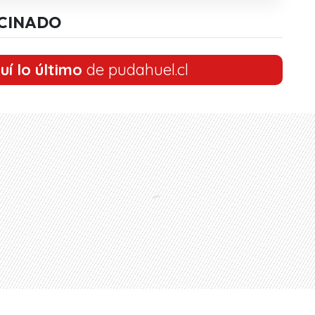
CINADO
uí lo último
de pudahuel.cl