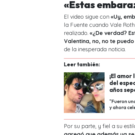
«Estas embaraz
El video sigue con
«Uy, emb
la Fuente cuando Vale Roth
realizado.
«¿De verdad? Es
Valentina, no, no te puedo
de la inesperada noticia.
Leer también:
¡El amor
del espe
años sep
"Fueron una
y ahora cel
Por su parte, y fiel a su est
agregó que además ya se 