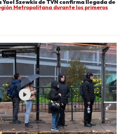
 Yael Szewkis de TVN confirma llegada de
egión Metropolitana durante los primeros