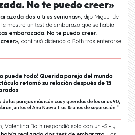
ada. No te puedo creer»
arazada dos a tres semanas»,
dijo Miguel de
 le mostró un test de embarazo que se había
tas embarazada. No te puedo creer.
 creer»,
continuó diciendo a Roth tras enterarse
 lo puede todo! Querida pareja del mundo
ctáculo retomó su relación después de 15
arados
 de las parejas más icónicas y queridas de los años 90,
ebran juntos el Año Nuevo tras 15 años de separación."
ilo, Valentina Roth respondió solo con un «Si» y
había realizado dos test de embarazo.
Los