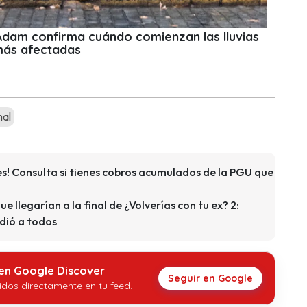
 Adam confirma cuándo comienzan las lluvias
más afectadas
mal
s! Consulta si tienes cobros acumulados de la PGU que
que llegarían a la final de ¿Volverías con tu ex? 2:
dió a todos
 en Google Discover
Seguir en Google
idos directamente en tu feed.