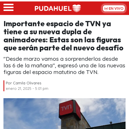
Skip to main content
EN VIVO
Importante espacio de TVN ya
tiene a su nueva dupla de
animadores: Estas son las figuras
que serán parte del nuevo desafío
"Desde marzo vamos a sorprenderlos desde
las 6 de la mañana", expresó una de las nuevas
figuras del espacio matutino de TVN.
Por
Camila Olivares
enero 21, 2025 - 5:01 pm