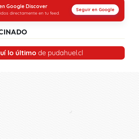
 en Google Discover
Seguir en Google
idos directamente en tu feed.
CINADO
uí lo último
de pudahuel.cl