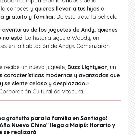
ización compartieron la sinopsis de la
o la conoces y
quieres llevar a tus hijos a
 gratuito y familiar.
De esto trata la película:
 aventuras de los juguetes de Andy, quienes
o no está
. La historia sigue a Woody, un
etes en la habitación de Andy». Comenzaron
 recibe un nuevo juguete,
Buzz Lightyear
, un
 características modernas y avanzadas que
 se siente celoso y desplazado
.»
rporación Cultural de Vitacura.
 gratuito para la familia en Santiago!
Año Nuevo Chino" llega a Maipú: Horario y
 se realizará