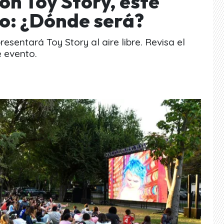
con Toy Story, este
ro: ¿Dónde será?
esentará Toy Story al aire libre. Revisa el
e evento.