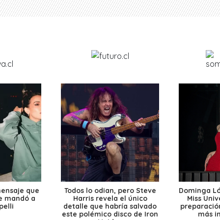
mensaje que
Todos lo odian, pero Steve
Dominga Lóp
le mandó a
Harris revela el único
Miss Univ
elli
detalle que habría salvado
preparación
este polémico disco de Iron
más i