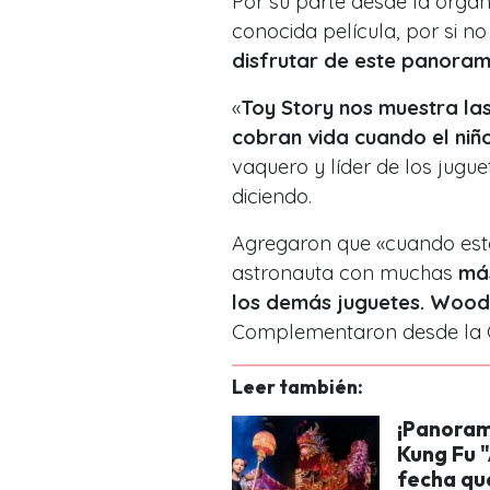
Por su parte desde la organ
conocida película, por si n
disfrutar de este panorama
«
Toy Story nos muestra las
cobran vida cuando el niñ
vaquero y líder de los jugu
diciendo.
Agregaron que «cuando este
astronauta con muchas
más
los demás juguetes.
Woody
Complementaron desde la Co
Leer también:
¡Panorama
Kung Fu "
fecha que