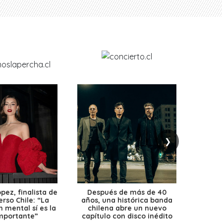
❯
ez, finalista de
Después de más de 40
Ante 
erso Chile: “La
años, una histórica banda
petr
 mental sí es la
chilena abre un nuevo
precio
mportante”
capítulo con disco inédito