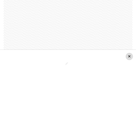
Leer también:
'5 Minutos Más': El cantante