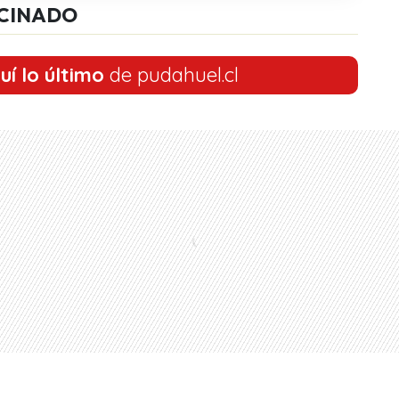
CINADO
uí lo último
de pudahuel.cl