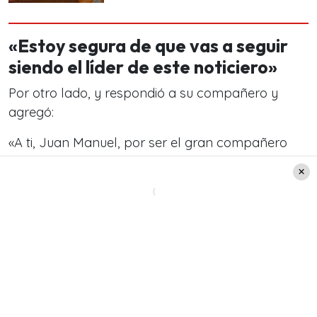
«Estoy segura de que vas a seguir
siendo el líder de este noticiero»
Por otro lado, y respondió a su compañero y
agregó:
«A ti, Juan Manuel, por ser el gran compañero
que has sido siempre, desde el primer momento
que me recibiste (…)», aseguró. En esta misma
línea agregó:
«Estoy segura de que vas a seguir
siendo el líder de este noticiero porque eres un
lujo
de profesional y tienes una solidez
incomparable
. Te deseo lo mejor en lo que viene
por delante».