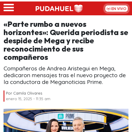
Skip to main content
EN VIVO
«Parte rumbo a nuevos
horizontes»: Querida periodista se
despide de Mega y recibe
reconocimiento de sus
compañeros
Compañeros de Andrea Aristegui en Mega,
dedicaron mensajes tras el nuevo proyecto de
la conductora de Meganoticias Prime.
Por
Camila Olivares
enero 15, 2025 - 11:35 am