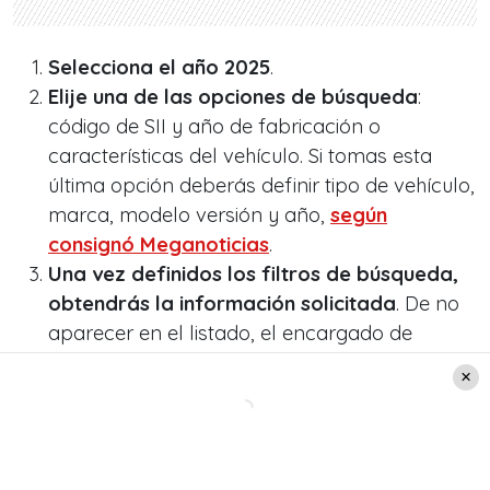
Selecciona el año 2025
.
Elije una de las opciones de búsqueda
:
código de SII y año de fabricación o
características del vehículo. Si tomas esta
última opción deberás definir tipo de vehículo,
marca, modelo versión y año,
según
consignó Meganoticias
.
Una vez definidos los filtros de búsqueda,
obtendrás la información solicitada
. De no
aparecer en el listado, el encargado de
homologar la tasación fiscal, será el director
de tránsito tomando como referencia autos
de características similares.
¿Qué pasa si no pago en el lapso