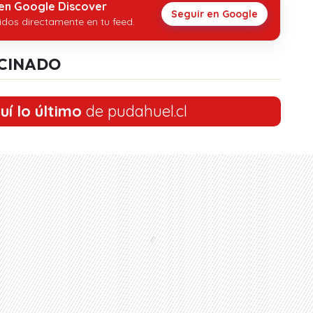
 en Google Discover
Seguir en Google
idos directamente en tu feed.
CINADO
uí lo último
de pudahuel.cl