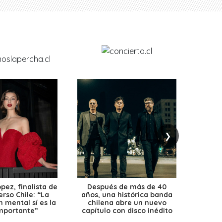
❯
ez, finalista de
Después de más de 40
Ante 
erso Chile: “La
años, una histórica banda
petr
 mental sí es la
chilena abre un nuevo
precio
mportante”
capítulo con disco inédito