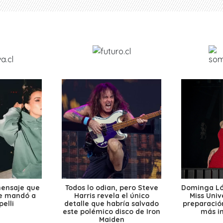
mensaje que
Todos lo odian, pero Steve
Dominga Lóp
le mandó a
Harris revela el único
Miss Univ
elli
detalle que habría salvado
preparación
este polémico disco de Iron
más i
Maiden