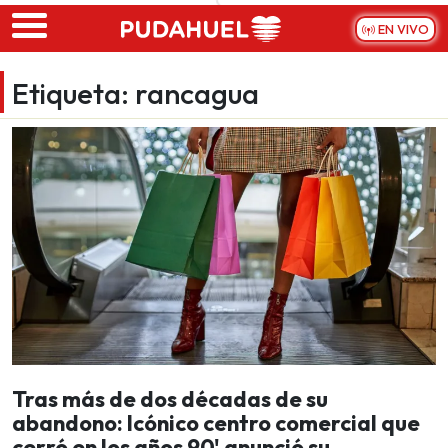
Skip to main content
EN VIVO
Etiqueta:
rancagua
Tras más de dos décadas de su
abandono: Icónico centro comercial que
cerró en los años 90' anunció su