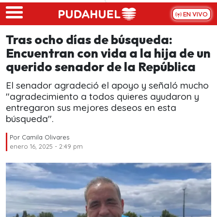
Skip to main content
EN VIVO
Tras ocho días de búsqueda:
Encuentran con vida a la hija de un
querido senador de la República
El senador agradeció el apoyo y señaló mucho
"agradecimiento a todos quieres ayudaron y
entregaron sus mejores deseos en esta
búsqueda".
Por
Camila Olivares
enero 16, 2025 - 2:49 pm