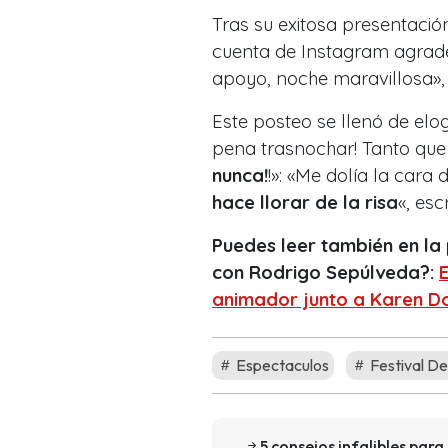
Tras su exitosa presentació
cuenta de Instagram agrade
apoyo, noche maravillosa», 
Este posteo se llenó de elog
pena trasnochar! Tanto que 
nunca!
!»: «Me dolía la cara de
hace llorar de la risa
«, esc
Puedes leer también en l
con Rodrigo Sepúlveda?:
animador junto a Karen D
Espectaculos
Festival D
5 consejos infalibles par