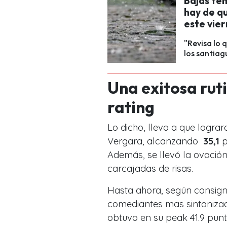
Bajas te
hay de qu
este vie
"Revisa lo 
los santiag
Una exitosa rut
rating
Lo dicho, llevo a que logra
Vergara, alcanzando
35,1
p
Además, se llevó la ovación 
carcajadas de risas.
Hasta ahora, según consign
comediantes mas sintonizad
obtuvo en su peak 41.9 punt