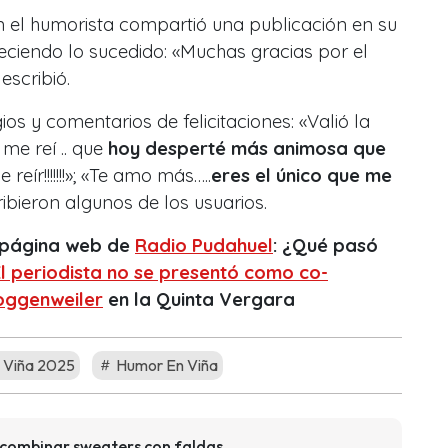
n el humorista compartió una publicación en su
ciendo lo sucedido: «Muchas gracias por el
escribió.
ios y comentarios de felicitaciones: «Valió la
me reí .. que
hoy desperté más animosa que
 reír!!!!!!!»; «Te amo más…..
eres el único que me
ribieron algunos de los usuarios.
a página web de
Radio Pudahuel
:
¿Qué pasó
El periodista no se presentó como co-
oggenweiler
en la Quinta Vergara
e Viña 2025
Humor En Viña
a combinar sweaters con faldas