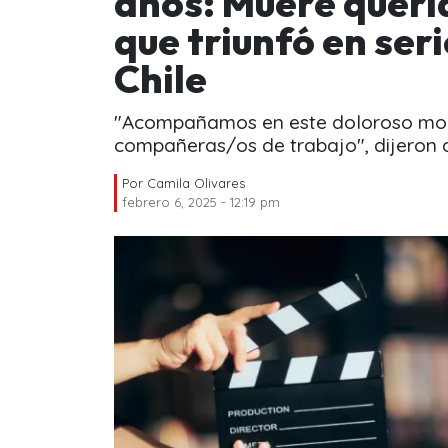
años: Muere queri
que triunfó en ser
Chile
"Acompañamos en este doloroso mome
compañeras/os de trabajo", dijeron 
Por
Camila Olivares
febrero 6, 2025 - 12:19 pm