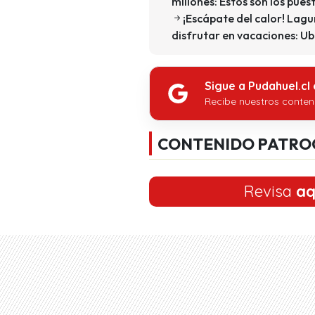
millones: Estos son los pues
¡Escápate del calor! Lag
disfrutar en vacaciones: Ub
Sigue a Pudahuel.cl
Recibe nuestros conten
CONTENIDO PATRO
Revisa
aq