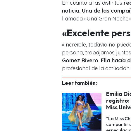
En cuanto a las distintas
re
noticia. Una de las compañ
llamada «Una Gran Noche» di
«Excelente pers
«Increíble, todavía no puedo
persona, trabajamos juntos 
Gomez Rivero. Ella hacía d
profesional de la actuación.
Leer también:
Emilia Di
registro:
Miss Uni
"La Miss Ch
compartir u
especulacio