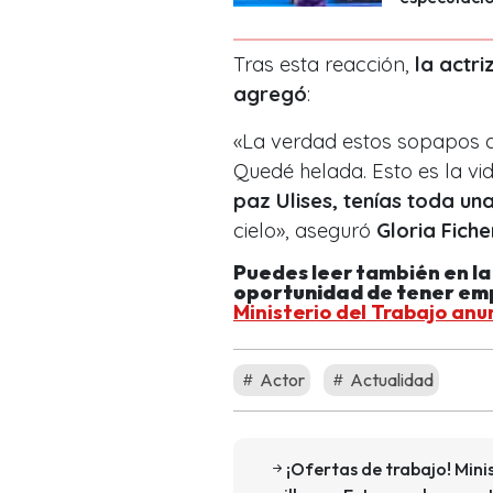
Tras esta reacción,
la actri
agregó
:
«La verdad estos sopapos d
Quedé helada. Esto es la vi
paz Ulises, tenías toda un
cielo», aseguró
Gloria Fich
Puedes leer también en l
oportunidad de tener emp
Ministerio del Trabajo an
Actor
Actualidad
¡Ofertas de trabajo! Mini