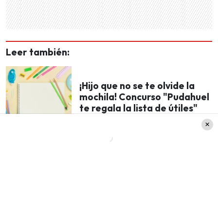
Leer también:
¡Hijo que no se te olvide la
mochila! Concurso "Pudahuel
te regala la lista de útiles"
Ubicación y tarifas accesibles
A solo 77 km de Santiago, la
Laguna Esmeralda
está bien conectada. Sólo necesitas tomar la Ruta
78, conocida como Autopista del Sol y continuar