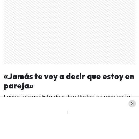
«Jamás te voy a decir que estoy en
pareja»
Luego la panelista de «Plan Perfecto» recalcó la
pregunta que le hizo a Pamela Díaz: «Le pregunté
si estaba de vacaciones acompañada de su
pololo», aclaró. A esta pregunta la actual figura
de Canal 13 respondió de forma tajante. «
Jamás
te voy a decir que estoy en pareja, porque