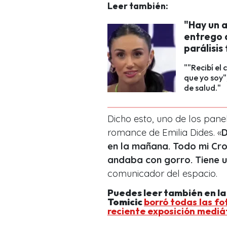
Leer también:
"Hay un 
entrego d
parálisis 
""Recibí el
que yo soy"
de salud."
Dicho esto, uno de los pane
romance de Emilia Dides. «
D
en la mañana. Todo mi Cros
andaba con gorro. Tiene 
comunicador del espacio.
Puedes leer también en l
Tomicic
borró todas las fo
reciente exposición mediá