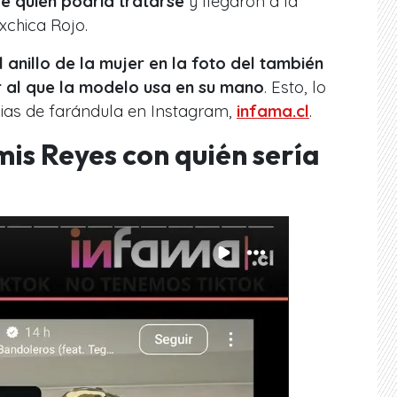
e quién podría tratarse
y llegaron a la
xchica Rojo.
 anillo de la mujer en la foto del también
r al que la modelo usa en su mano
. Esto, lo
cias de farándula en Instagram,
infama.cl
.
is Reyes con quién sería