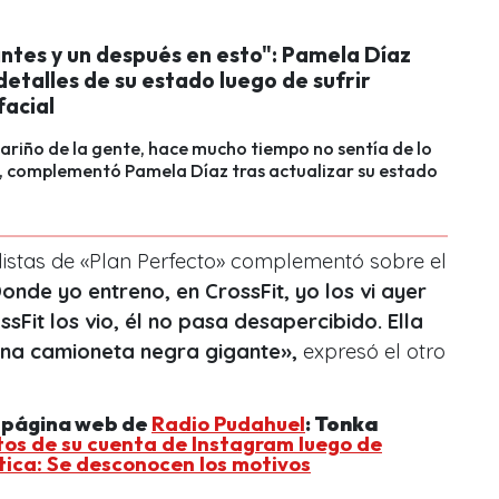
antes y un después en esto": Pamela Díaz
etalles de su estado luego de sufrir
facial
 cariño de la gente, hace mucho tiempo no sentía de lo
, complementó Pamela Díaz tras actualizar su estado
listas de «Plan Perfecto» complementó sobre el
onde yo entreno, en CrossFit, yo los vi ayer
sFit los vio, él no pasa desapercibido. Ella
una camioneta negra gigante»,
expresó el otro
a página web de
Radio Pudahuel
:
Tonka
tos de su cuenta de Instagram luego de
tica: Se desconocen los motivos