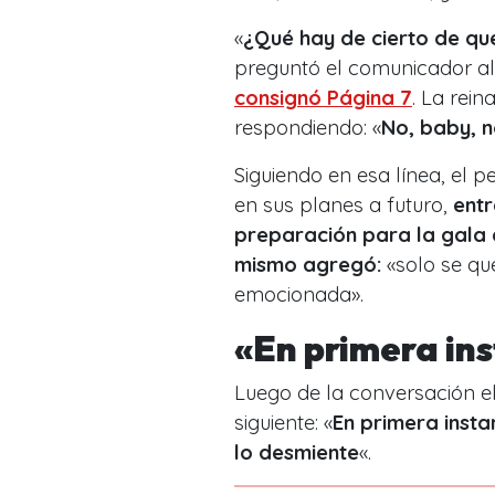
«
¿Qué hay de cierto de qu
preguntó el comunicador al
consignó Página 7
. La rei
respondiendo: «
No, baby, n
Siguiendo en esa línea, el p
en sus planes a futuro,
entr
preparación para la gala d
mismo agregó:
«solo se qu
emocionada».
«En primera ins
Luego de la conversación e
siguiente: «
En primera insta
lo desmiente
«.