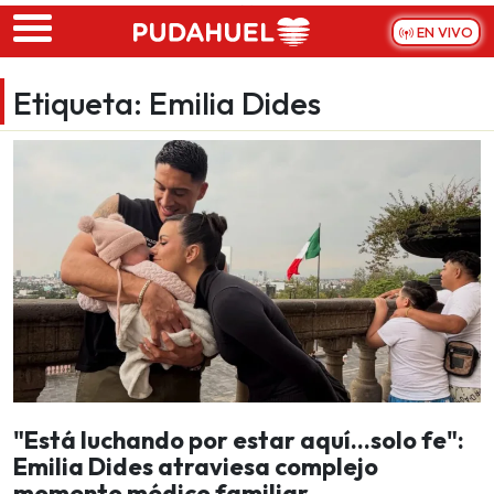
Skip to main content
EN VIVO
Etiqueta:
Emilia Dides
"Está luchando por estar aquí…solo fe":
Emilia Dides atraviesa complejo
momento médico familiar