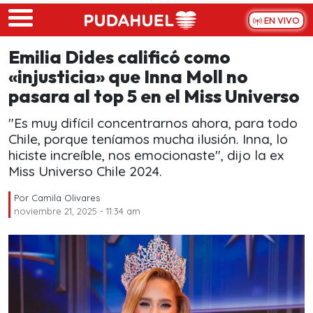
Skip to main content
EN VIVO
Emilia Dides calificó como
«injusticia» que Inna Moll no
pasara al top 5 en el Miss Universo
"Es muy difícil concentrarnos ahora, para todo
Chile, porque teníamos mucha ilusión. Inna, lo
hiciste increíble, nos emocionaste", dijo la ex
Miss Universo Chile 2024.
Por
Camila Olivares
noviembre 21, 2025 - 11:34 am