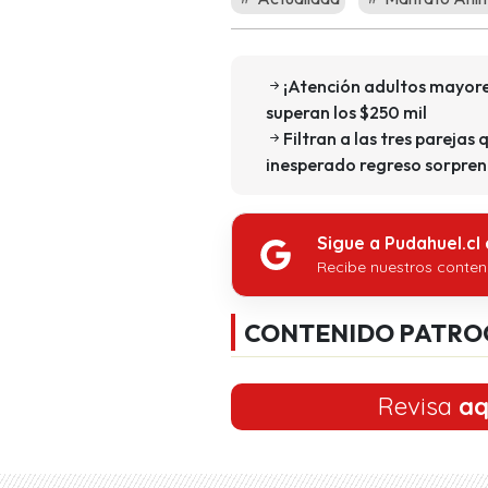
¡Atención adultos mayore
superan los $250 mil
Filtran a las tres parejas 
inesperado regreso sorpren
Sigue a Pudahuel.cl
Recibe nuestros conten
CONTENIDO PATRO
Revisa
aq