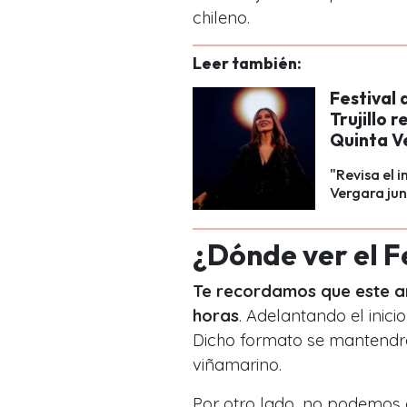
chileno.
Leer también:
Festival
Trujillo 
Quinta V
"Revisa el
Vergara junt
¿Dónde ver el F
Te recordamos que este año
horas
. Adelantando el inic
Dicho formato se mantendrá
viñamarino.
Por otro lado, no podemos 