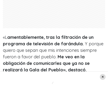
«L
amentablemente, tras la filtración de un
programa de televisión de farándula.
Y porque
quiero que sepan que mis intenciones siempre
fueron a favor del pueblo.
Me veo en la
obligación de comunicarles que ya no se
realizará la Gala del Pueblo», destacó.
«El recinto lamentablemente dio de baja el
arriendo del lugar
.
Y al ver lo que se ha
comentado tras la polémica he decidido no
hacer la gala»
, cerró. Esto según el comunicado
de
Página 7
.