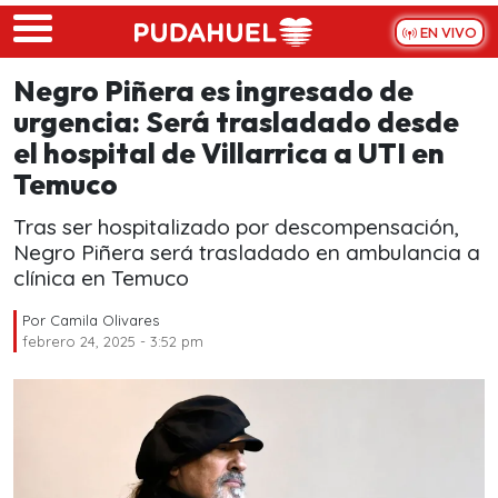
Skip to main content
EN VIVO
Negro Piñera es ingresado de
urgencia: Será trasladado desde
el hospital de Villarrica a UTI en
Temuco
Tras ser hospitalizado por descompensación,
Negro Piñera será trasladado en ambulancia a
clínica en Temuco
Por
Camila Olivares
febrero 24, 2025 - 3:52 pm