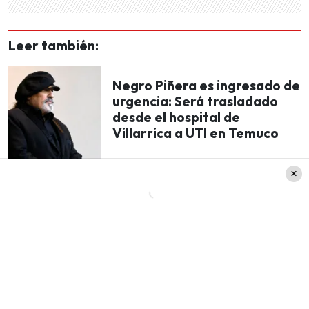
Leer también:
Negro Piñera es ingresado de
urgencia: Será trasladado
desde el hospital de
Villarrica a UTI en Temuco
Luego quiso agregar una serie de los recuerdos
que tuvo con su esposa. «¿Te acuerdas,
María de
los Ángeles, cuando en el andén de la vida
tomamos el tren? Mirábamos a través de la
ventana los árboles a la orilla del río.
¿O cómo
salía el sol detrás de la cordillera? ¿O cuando la