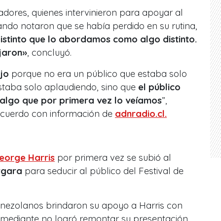
adores, quienes intervinieron para apoyar al
do notaron que se había perdido en su rutina,
distinto que lo abordamos como algo distinto.
jaron»
, concluyó.
ejo
porque no era un público que estaba solo
estaba solo aplaudiendo, sino que
el público
 algo que por primera vez lo veíamos
”,
acuerdo con información de
adnradio.cl.
eorge Harris
por primera vez se subió al
rgara
para seducir al público del Festival de
enezolanos brindaron su apoyo a Harris con
omediante no logró remontar su presentación,