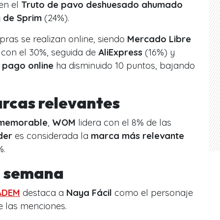
en el
Truto de pavo deshuesado ahumado
y de Sprim
(24%).
ras se realizan online, siendo
Mercado Libre
 con el 30%, seguida de
AliExpress
(16%) y
l
pago online
ha disminuido 10 puntos, bajando
arcas relevantes
 memorable
,
WOM
lidera con el 8% de las
der
es considerada la
marca más relevante
%.
a semana
ADEM
destaca a
Naya Fácil
como el personaje
e las menciones.