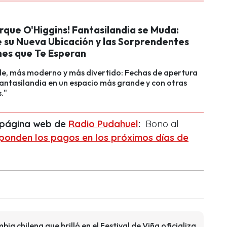
rque O'Higgins! Fantasilandia se Muda:
 su Nueva Ubicación y las Sorprendentes
nes que Te Esperan
e, más moderno y más divertido: Fechas de apertura
antasilandia en un espacio más grande y con otras
."
a página web de
Radio Pudahuel
:
Bono al
sponden los pagos en los próximos días de
a chilena que brilló en el Festival de Viña oficializa