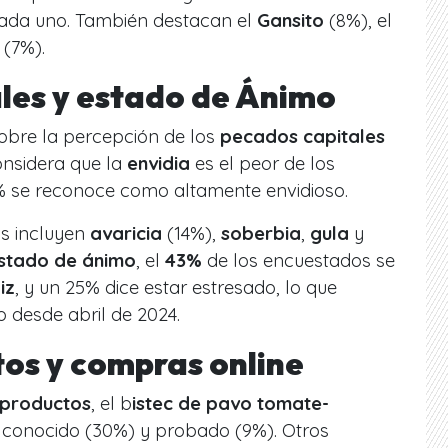
cada uno. También destacan el
Gansito
(8%), el
(7%).
les y estado de Ánimo
sobre la percepción de los
pecados capitales
nsidera que la
envidia
es el peor de los
% se reconoce como altamente envidioso.
s incluyen
avaricia
(14%),
soberbia
,
gula
y
stado de ánimo
, el
43%
de los encuestados se
iz
, y un 25% dice estar estresado, lo que
o desde abril de 2024.
os y compras online
 productos
, el b
istec de pavo tomate-
 conocido (30%) y probado (9%). Otros