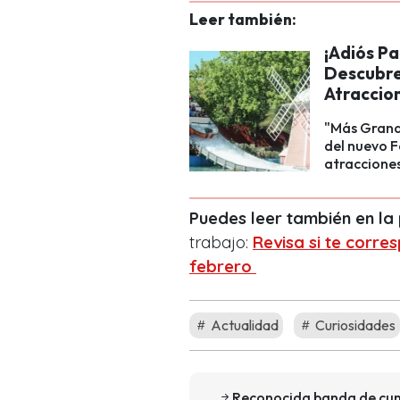
Leer también:
¡Adiós Pa
Descubre
Atraccio
"Más Grand
del nuevo F
atracciones
Puedes leer también en l
trabajo:
Revisa si te corre
febrero
Actualidad
Curiosidades
Reconocida banda de cumbi