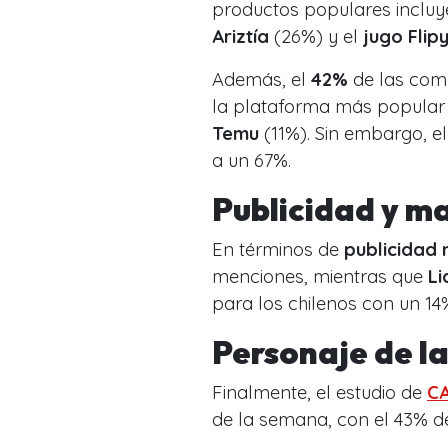
productos populares incluy
Ariztía
(26%) y el
jugo Flip
Además, el
42%
de las comp
la plataforma más popular
Temu
(11%). Sin embargo, e
a un 67%.
Publicidad y m
En términos de
publicidad
menciones, mientras que
Li
para los chilenos con un 14
Personaje de l
Finalmente, el estudio de
C
de la semana, con el 43% d